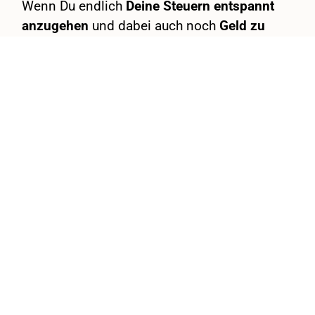
Wenn Du endlich
Deine Steuern entspannt
anzugehen
und dabei auch noch
Geld zu
sparen möchtest,
dann bist Du hier genau
richtig.
Mit der richtigen Partnerin sind Steuern ganz
einfach.
Lass uns loslegen!