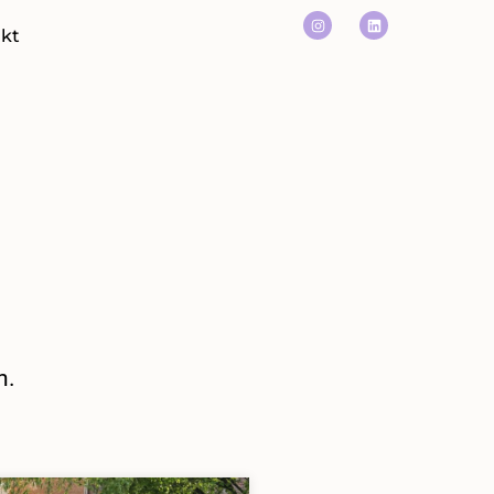
kt
n.